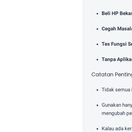
Beli HP Beka
Cegah Masala
Tes Fungsi S
Tanpa Aplik
Catatan Pentin
Tidak semua k
Gunakan hany
mengubah pen
Kalau ada ker