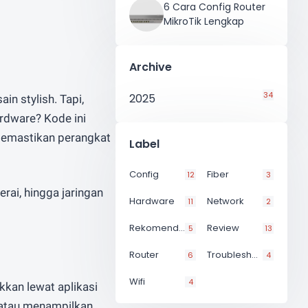
6 Cara Config Router
atau
Whatsapp
Email
MikroTik Lengkap
Archive
34
2025
in stylish. Tapi,
rdware? Kode ini
memastikan perangkat
Label
Config
Fiber
12
3
rai, hingga jaringan
Hardware
Network
11
2
Rekomendasi
Review
5
13
Router
Troubleshoot
6
4
Wifi
4
kkan lewat aplikasi
 atau menampilkan