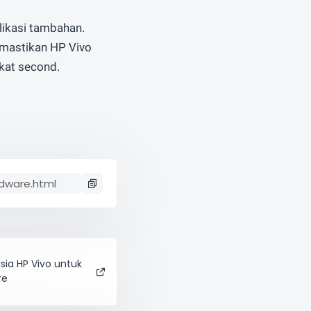
likasi tambahan.
emastikan HP Vivo
gkat second.
sia HP Vivo untuk
re