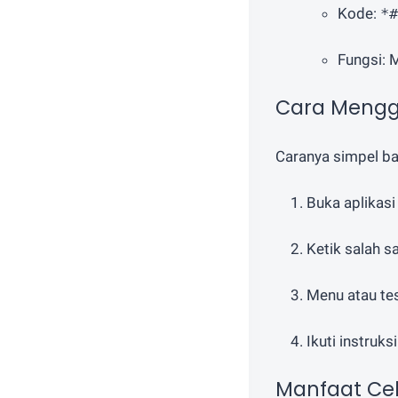
Kode:
*#
Fungsi: 
Cara Mengg
Caranya simpel ba
Buka aplikas
Ketik salah s
Menu atau te
Ikuti instruks
Manfaat Ce