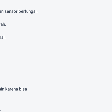
an sensor berfungsi.
rah.
al.
in karena bisa
.