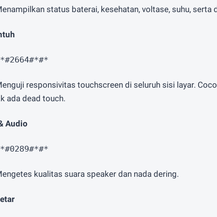
enampilkan status baterai, kesehatan, voltase, suhu, serta de
ntuh
*#2664#*#*
Menguji responsivitas touchscreen di seluruh sisi layar. Co
ak ada dead touch.
& Audio
*#0289#*#*
Mengetes kualitas suara speaker dan nada dering.
etar