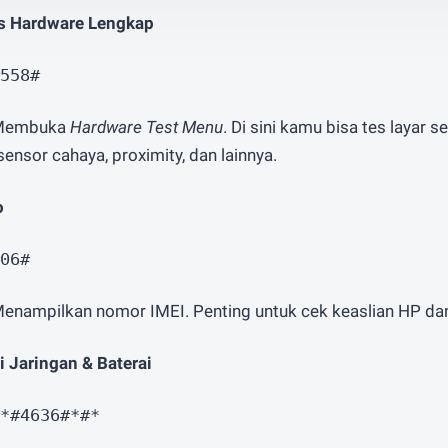
s Hardware Lengkap
558#
 Membuka
Hardware Test Menu
. Di sini kamu bisa tes layar s
ensor cahaya, proximity, dan lainnya.
o
06#
Menampilkan nomor IMEI. Penting untuk cek keaslian HP dan
i Jaringan & Baterai
*#4636#*#*