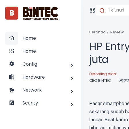
B
Beranda
Review
Home
HP Entr
Home
juta
Config
Diposting oleh:
Hardware
Sept
CEO BINTEC
Network
Scurity
Pasar smartphone 
sekarang sudah ba
lancar. Buat kamu 
hiburan, pilihanny