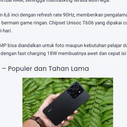
irtual RAM, sehingga multitasking terasa lebih lega.
n 6,6 inci dengan refresh rate 90Hz, memberikan pengalaman
au bermain game ringan. Chipset Unisoc T606 yang dipakai c
-hari.
P bisa diandalkan untuk foto maupun kebutuhan pelajar da
dengan fast charging 18W membuatnya awet dan cepat isi 
C – Populer dan Tahan Lama