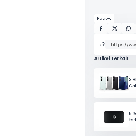
Review
Artikel Terkait
3 H
Gal
5 R
ter