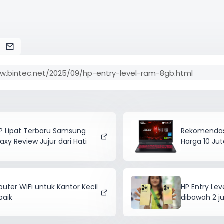
P Lipat Terbaru Samsung
Rekomendas
axy Review Jujur dari Hati
Harga 10 Ju
outer WiFi untuk Kantor Kecil
HP Entry Le
baik
dibawah 2 j