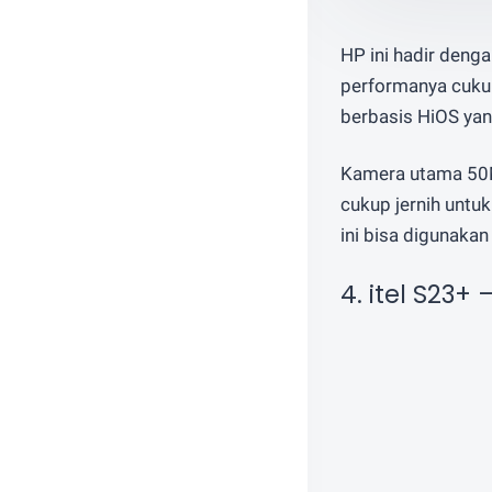
HP ini hadir denga
performanya cukup
berbasis HiOS yan
Kamera utama 50M
cukup jernih untu
ini bisa digunakan
4. itel S23+