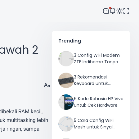
Comment
Trending
bawah 2
3 Config WiFi Modem
ZTE Indihome Tanpa
Ribet
3 Rekomendasi
Keyboard untuk
Mengetik Cepat
6 Kode Rahasia HP Vivo
untuk Cek Hardware
ibekali RAM kecil,
k multitasking lebih
5 Cara Config WiFi
Mesh untuk Sinyal
rja ringan, sampai
Merata