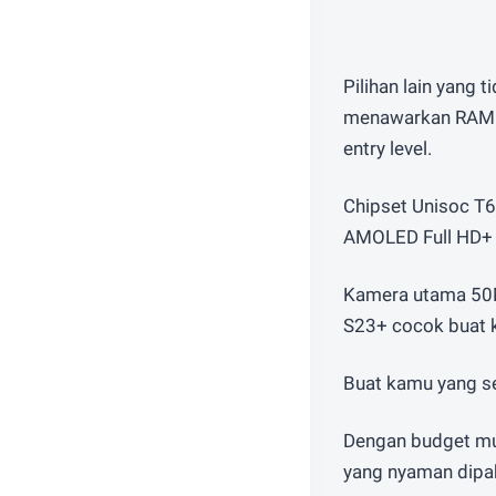
Pilihan lain yang 
menawarkan RAM 8G
entry level.
Chipset Unisoc T6
AMOLED Full HD+ y
Kamera utama 50M
S23+ cocok buat k
Buat kamu yang se
Dengan budget mul
yang nyaman dipaka