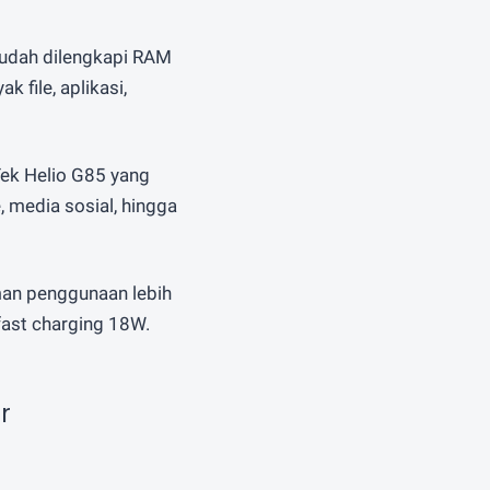
sudah dilengkapi RAM
file, aplikasi,
Tek Helio G85 yang
e, media sosial, hingga
man penggunaan lebih
ast charging 18W.
r