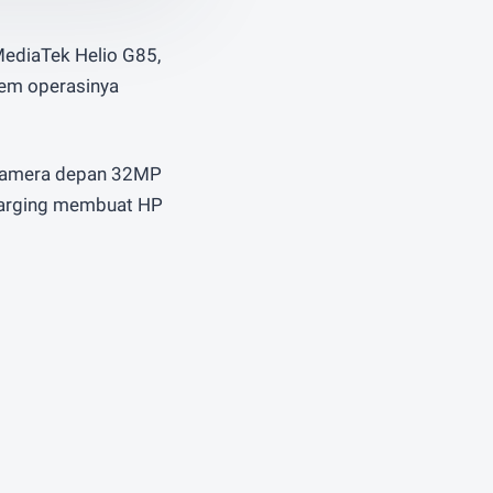
 MediaTek Helio G85,
stem operasinya
 kamera depan 32MP
charging membuat HP