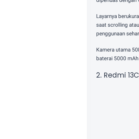
diperluas dengan v
Layarnya berukura
saat scrolling at
penggunaan sehari
Kamera utama 50M
baterai 5000 mAh 
2. Redmi 13