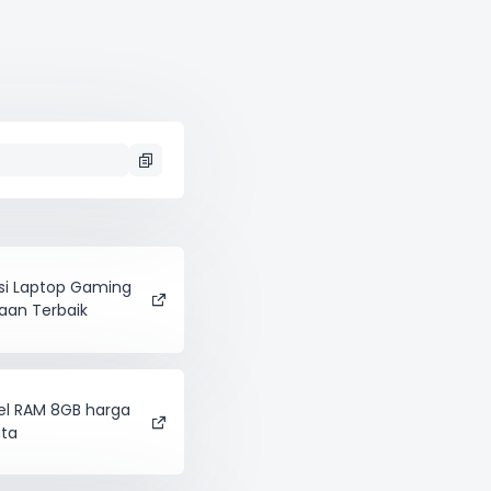
i Laptop Gaming
taan Terbaik
vel RAM 8GB harga
uta