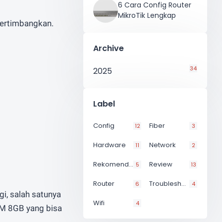
6 Cara Config Router
atau
Whatsapp
Email
MikroTik Lengkap
pertimbangkan.
Archive
34
2025
Label
Config
Fiber
12
3
Hardware
Network
11
2
Rekomendasi
Review
5
13
Router
Troubleshoot
6
4
i, salah satunya
Wifi
4
AM 8GB yang bisa