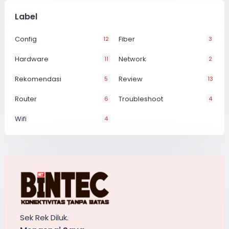
Label
Config
Fiber
12
3
Hardware
Network
11
2
Rekomendasi
Review
5
13
Router
Troubleshoot
6
4
Wifi
4
Sek Rek Diluk.